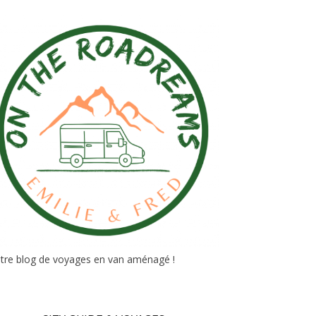
tre blog de voyages en van aménagé !