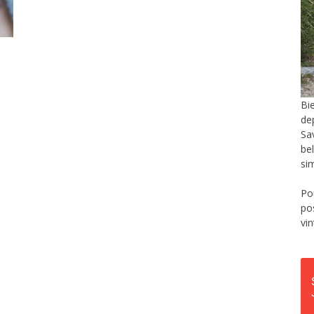
Bi
de
Sa
be
si
Po
po
vi