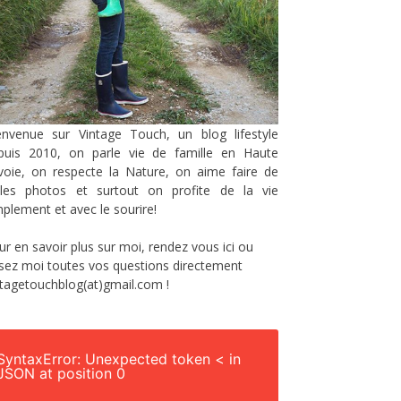
envenue sur Vintage Touch, un blog lifestyle
puis 2010, on parle vie de famille en Haute
voie, on respecte la Nature, on aime faire de
lles photos et surtout on profite de la vie
mplement et avec le sourire!
ur en savoir plus sur moi, rendez vous
ici
ou
sez moi toutes vos questions directement
ntagetouchblog(at)gmail.com !
SyntaxError: Unexpected token < in
JSON at position 0