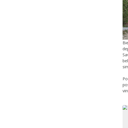
Bi
de
Sa
be
si
Po
po
vi