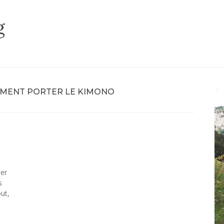
g
MENT PORTER LE KIMONO
ier
s
out,