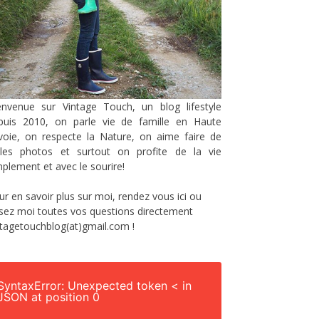
envenue sur Vintage Touch, un blog lifestyle
puis 2010, on parle vie de famille en Haute
voie, on respecte la Nature, on aime faire de
lles photos et surtout on profite de la vie
mplement et avec le sourire!
ur en savoir plus sur moi, rendez vous
ici
ou
sez moi toutes vos questions directement
ntagetouchblog(at)gmail.com !
SyntaxError: Unexpected token < in
JSON at position 0