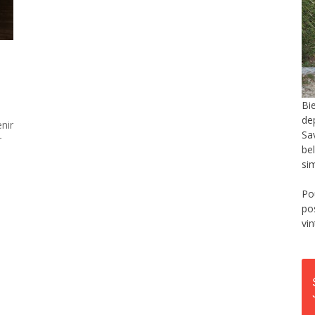
Bi
de
nir
Sa
r
be
si
Po
po
vi