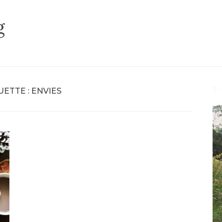
g
UETTE :
ENVIES