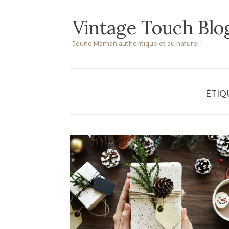
Skip
Vintage Touch Blo
to
content
Jeune Maman authentique et au naturel !
ÉTIQ