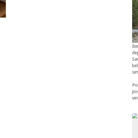
Bi
de
Sa
be
si
Po
po
vi