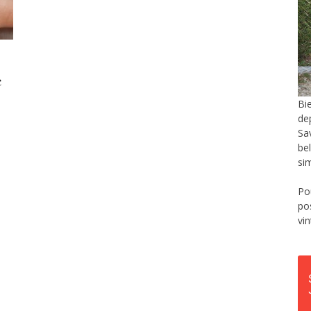
c
Bi
de
Sa
be
si
Po
po
vi