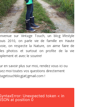
envenue sur Vintage Touch, un blog lifestyle
puis 2010, on parle vie de famille en Haute
voie, on respecte la Nature, on aime faire de
lles photos et surtout on profite de la vie
mplement et avec le sourire!
ur en savoir plus sur moi, rendez vous
ici
ou
sez moi toutes vos questions directement
ntagetouchblog(at)gmail.com !
SyntaxError: Unexpected token < in
JSON at position 0