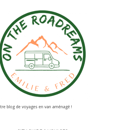
tre blog de voyages en van aménagé !