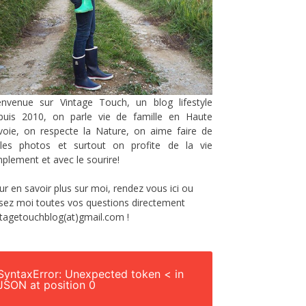
envenue sur Vintage Touch, un blog lifestyle
puis 2010, on parle vie de famille en Haute
voie, on respecte la Nature, on aime faire de
lles photos et surtout on profite de la vie
mplement et avec le sourire!
ur en savoir plus sur moi, rendez vous
ici
ou
sez moi toutes vos questions directement
ntagetouchblog(at)gmail.com !
SyntaxError: Unexpected token < in
JSON at position 0