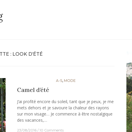
g
TTE :
LOOK D’ÉTÉ
A-S
,
MODE
Camel d’été
J’ai profité encore du soleil, tant que je peux, je me
mets dehors et je savoure la chaleur des rayons
sur mon visage… Je commence à être nostalgique
des vacances,…
23/08/2016
10 Comments