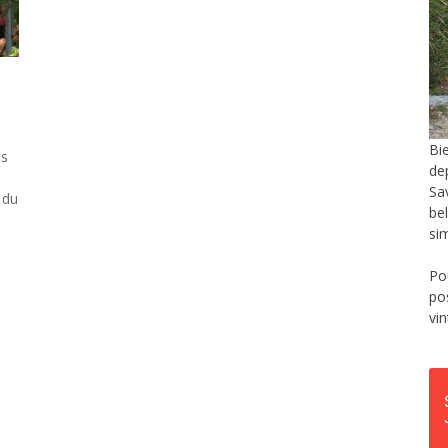
Bi
us
de
Sa
 du
be
si
Po
po
vi