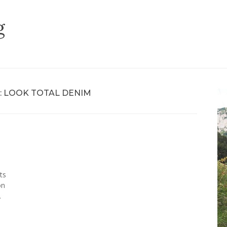
g
:
LOOK TOTAL DENIM
ts
on
…