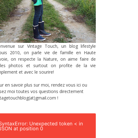
envenue sur Vintage Touch, un blog lifestyle
puis 2010, on parle vie de famille en Haute
voie, on respecte la Nature, on aime faire de
lles photos et surtout on profite de la vie
mplement et avec le sourire!
ur en savoir plus sur moi, rendez vous
ici
ou
sez moi toutes vos questions directement
ntagetouchblog(at)gmail.com !
SyntaxError: Unexpected token < in
JSON at position 0