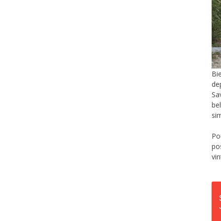
Bi
de
Sa
be
si
Po
po
vi