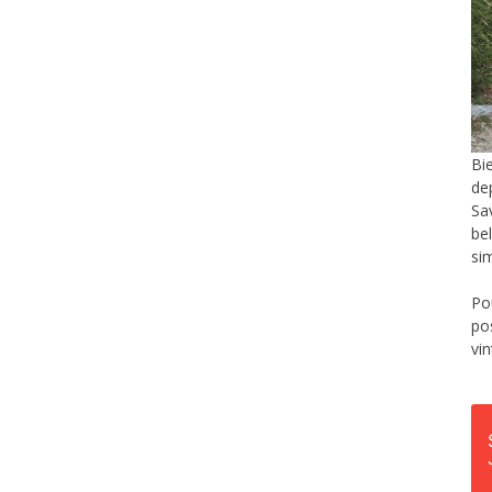
Bi
de
Sa
be
si
Po
po
vi