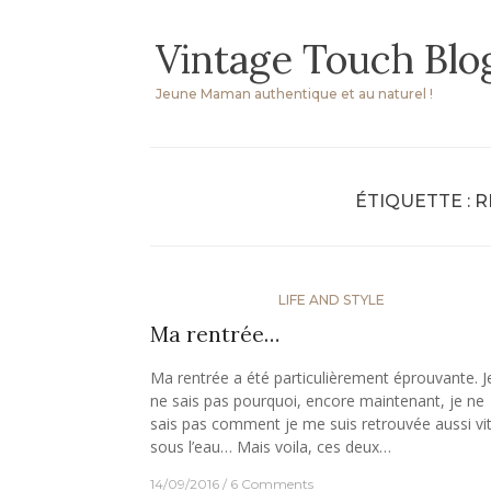
Skip
Vintage Touch Blo
to
content
Jeune Maman authentique et au naturel !
ÉTIQUETTE :
R
LIFE AND STYLE
Ma rentrée…
Ma rentrée a été particulièrement éprouvante. J
ne sais pas pourquoi, encore maintenant, je ne
sais pas comment je me suis retrouvée aussi vi
sous l’eau… Mais voila, ces deux…
14/09/2016
6 Comments