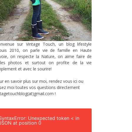
envenue sur Vintage Touch, un blog lifestyle
puis 2010, on parle vie de famille en Haute
voie, on respecte la Nature, on aime faire de
lles photos et surtout on profite de la vie
mplement et avec le sourire!
ur en savoir plus sur moi, rendez vous
ici
ou
sez moi toutes vos questions directement
ntagetouchblog(at)gmail.com !
SyntaxError: Unexpected token < in
JSON at position 0