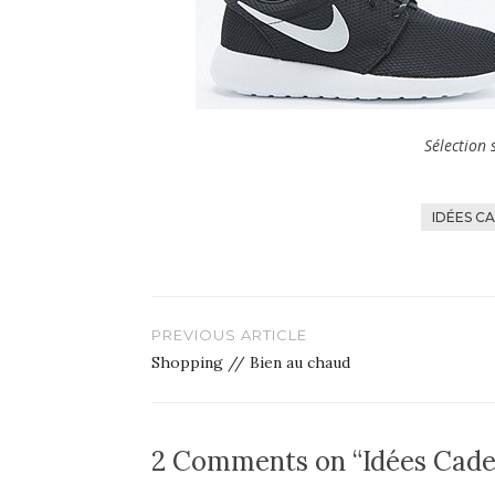
Sélection
IDÉES C
Navigation
PREVIOUS ARTICLE
de
Shopping // Bien au chaud
l’article
2 Comments on “Idées Cadea