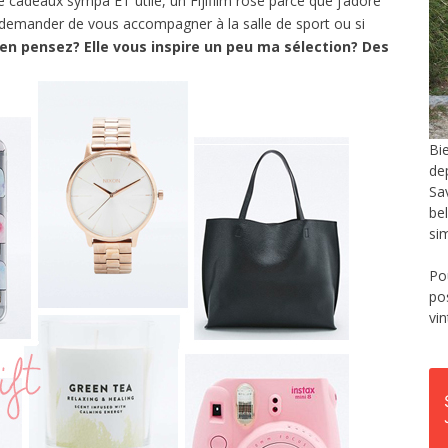
cadeaux sympa ET utile, un Fijifilm rose parce que j’adore
ui demander de vous accompagner à la salle de sport ou si
en pensez? Elle vous inspire un peu ma sélection? Des
Bi
de
Sa
be
si
Po
po
vi