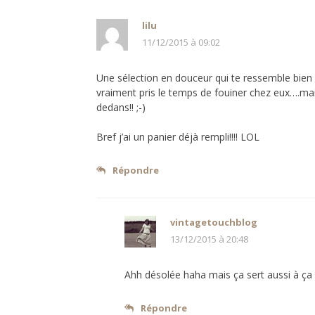
lilu
11/12/2015 à 09:02
Une sélection en douceur qui te ressemble bien
vraiment pris le temps de fouiner chez eux….mai
dedans!! ;-)
Bref j’ai un panier déjà rempli!!!! LOL
Répondre
vintagetouchblog
13/12/2015 à 20:48
Ahh désolée haha mais ça sert aussi à ça 
Répondre