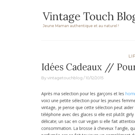
Skip
Vintage Touch Blo
to
content
Jeune Maman authentique et au naturel !
LI
Idées Cadeaux // Pour
By
vintagetouchblog
10/12/2015
Après ma selection pour les garçons et les
hom
voici une petite sélection pour les jeunes femme
vintage, je pense que cette sélection peut aider
téléphone avec des glaces si elle est plutôt girly 
délicate; un sac en cuir vegan si elle fait atten
consommation. La brosse à cheveux Tangle, que