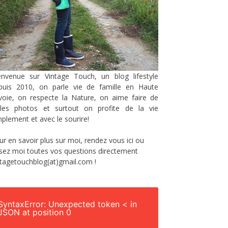
envenue sur Vintage Touch, un blog lifestyle
puis 2010, on parle vie de famille en Haute
voie, on respecte la Nature, on aime faire de
lles photos et surtout on profite de la vie
mplement et avec le sourire!
ur en savoir plus sur moi, rendez vous
ici
ou
sez moi toutes vos questions directement
ntagetouchblog(at)gmail.com !
SyntaxError: Unexpected token < in
JSON at position 0