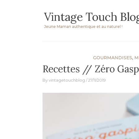
Skip
Vintage Touch Blo
to
content
Jeune Maman authentique et au naturel !
GOURMANDISES
,
M
Recettes // Zéro Gasp
By
vintagetouchblog
27/11/2019