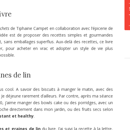
ivre
échets
de Tiphaine Campet en collaboration avec l’épicerie de
L’idée est de proposer des recettes simples et gourmandes
sans emballages superflus. Aux-delà des recettes, ce livre
, pour acheter en vrac et adopter un style de vie plus
possible.
nes de lin
lus cool. A savoir des biscuits à manger le matin, avec des
. Je déjeune rarement d’ailleurs. Par contre, après ma séance
30, j’aime manger des bowls cake ou des porridges, avec un
ioche directement dans mon jardin, ou des fruits secs selon
stant et healthy
.
es et graines de lin
du livre. J’ai suivi la recette à la lettre,