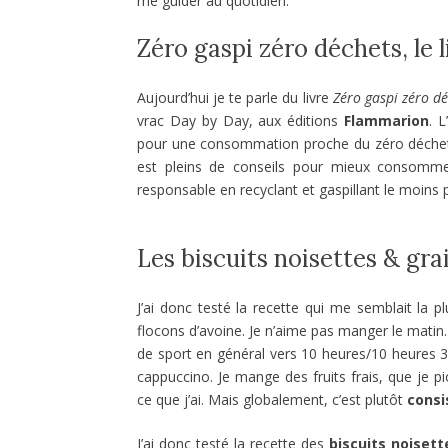
me guider au quotidien.
Zéro gaspi zéro déchets, le l
Aujourd’hui je te parle du livre
Zéro gaspi zéro d
vrac Day by Day, aux éditions
Flammarion
. 
pour une consommation proche du zéro déchet, 
est pleins de conseils pour mieux consommer
responsable en recyclant et gaspillant le moins 
Les biscuits noisettes & grai
J’ai donc testé la recette qui me semblait la p
flocons d’avoine. Je n’aime pas manger le matin
de sport en général vers 10 heures/10 heures 
cappuccino. Je mange des fruits frais, que je p
ce que j’ai. Mais globalement, c’est plutôt
consi
J’ai donc testé la recette des
biscuits noisett