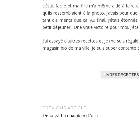
c’était facile et ma fille m’a même aidé à faire d
qu’ils ressemblaient à la photo. J’avais peur que ç
tant d’aliments que ça. Au final, j’étais étonné
petit déjeuner ! Une vraie victoire pour moi. J’éta
J’ai essayé d’autres recettes et je me suis régal
magasin bio de ma ville. Je suis super contente d
LIVRES RECETTES
Navigation
PREVIOUS ARTICLE
de
Déco // La chambre d’Aria
l’article