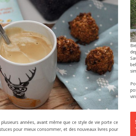
Bi
de
Sa
be
si
Po
po
vi
 plusieurs années, avant même que ce style de vie porte ce
astuces pour mieux consommer, et des nouveaux livres pour