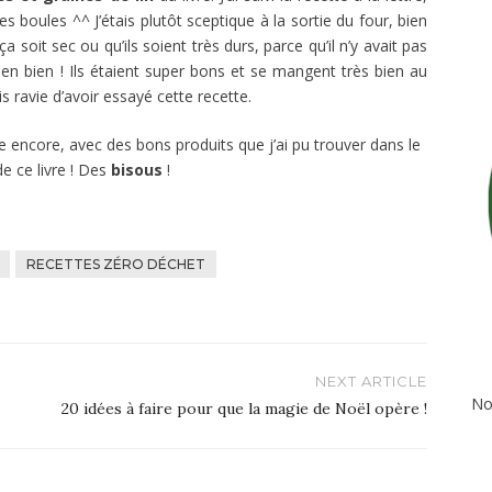
es boules ^^ J’étais plutôt sceptique à la sortie du four, bien
a soit sec ou qu’ils soient très durs, parce qu’il n’y avait pas
e en bien ! Ils étaient super bons et se mangent très bien au
is ravie d’avoir essayé cette recette.
ée encore, avec des bons produits que j’ai pu trouver dans le
e ce livre ! Des
bisous
!
RECETTES ZÉRO DÉCHET
NEXT ARTICLE
No
20 idées à faire pour que la magie de Noël opère !