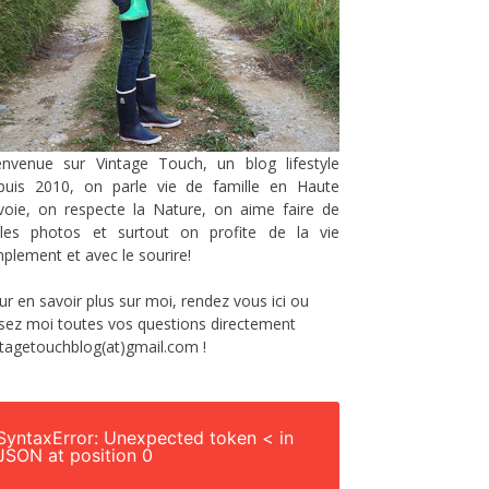
envenue sur Vintage Touch, un blog lifestyle
puis 2010, on parle vie de famille en Haute
voie, on respecte la Nature, on aime faire de
lles photos et surtout on profite de la vie
mplement et avec le sourire!
ur en savoir plus sur moi, rendez vous
ici
ou
sez moi toutes vos questions directement
ntagetouchblog(at)gmail.com !
SyntaxError: Unexpected token < in
JSON at position 0