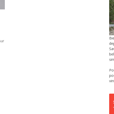
Bi
sur
de
Sa
be
si
Po
po
vi