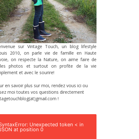
envenue sur Vintage Touch, un blog lifestyle
puis 2010, on parle vie de famille en Haute
voie, on respecte la Nature, on aime faire de
lles photos et surtout on profite de la vie
mplement et avec le sourire!
ur en savoir plus sur moi, rendez vous
ici
ou
sez moi toutes vos questions directement
ntagetouchblog(at)gmail.com !
SyntaxError: Unexpected token < in
JSON at position 0