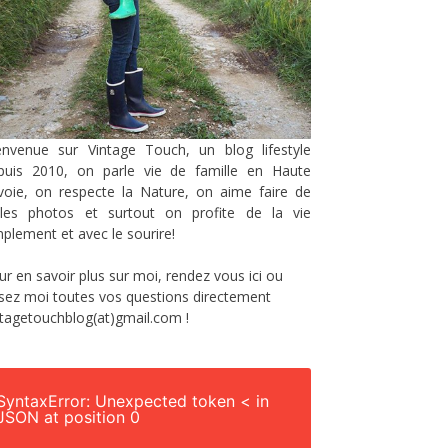
envenue sur Vintage Touch, un blog lifestyle
puis 2010, on parle vie de famille en Haute
voie, on respecte la Nature, on aime faire de
lles photos et surtout on profite de la vie
mplement et avec le sourire!
ur en savoir plus sur moi, rendez vous
ici
ou
sez moi toutes vos questions directement
ntagetouchblog(at)gmail.com !
SyntaxError: Unexpected token < in
JSON at position 0