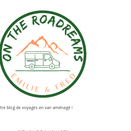
tre blog de voyages en van aménagé !