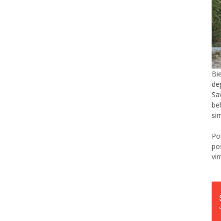
Bi
de
Sa
be
si
Po
po
vi