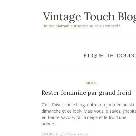
Skip
Vintage Touch Blo
to
content
Jeune Maman authentique et au naturel !
ÉTIQUETTE :
DOUDO
MODE
Rester féminine par grand froid
C’est l’hiver sur le blog, entre ma journée au ski
dimanche et ce look! Mais vous le savez, j’habit
en Haute Savoie, j’ai la neige et le froid une
bonne…
26/01/2016
13 Comments