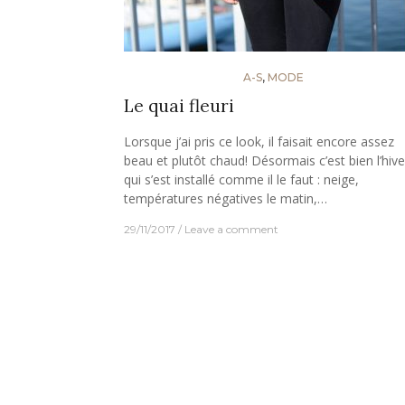
A-S
,
MODE
Le quai fleuri
Lorsque j’ai pris ce look, il faisait encore assez
beau et plutôt chaud! Désormais c’est bien l’hive
qui s’est installé comme il le faut : neige,
températures négatives le matin,…
29/11/2017
Leave a comment