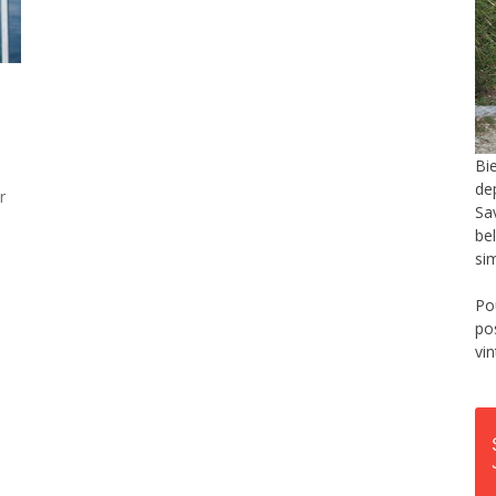
Bi
de
r
Sa
be
si
Po
po
vi