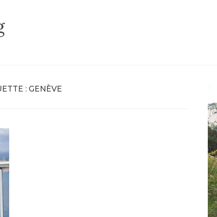
g
ETTE :
GENÈVE