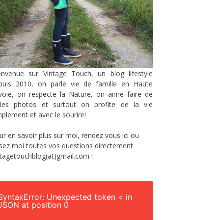
envenue sur Vintage Touch, un blog lifestyle
puis 2010, on parle vie de famille en Haute
voie, on respecte la Nature, on aime faire de
lles photos et surtout on profite de la vie
mplement et avec le sourire!
ur en savoir plus sur moi, rendez vous
ici
ou
sez moi toutes vos questions directement
ntagetouchblog(at)gmail.com !
SyntaxError: Unexpected token < in
JSON at position 0