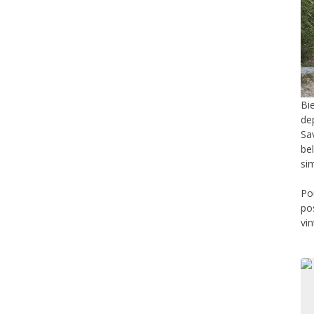
Bi
de
Sa
be
si
Po
po
vi