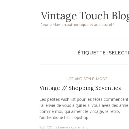
Skip
Vintage Touch Blo
to
content
Jeune Maman authentique et au naturel !
ÉTIQUETTE :
SELECTI
LIFE AND STYLE
,
MODE
Vintage // Shopping Seventies
Les petites wish list pour les fêtes commencent
j’ai envie de vous aiguiller si vous avez des amie
comme moi, qui aiment le vintage, le rétro,
l’authentique hihi Topshop…
25/11/2015
Leave a comment