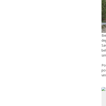
Bi
de
Sa
be
si
Po
po
vi