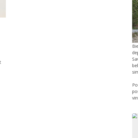
Bi
de
Sa
t
be
si
Po
po
vi