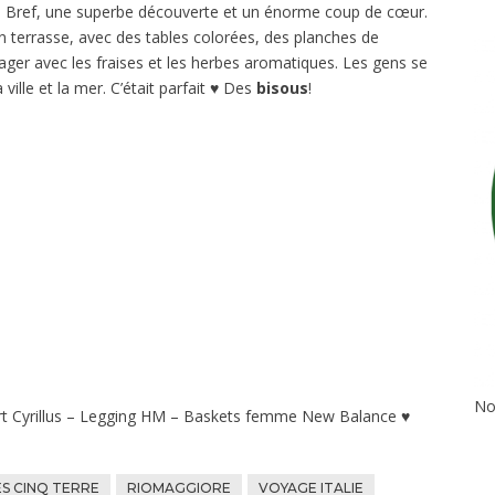
le. Bref, une superbe découverte et un énorme coup de cœur.
 terrasse, avec des tables colorées, des planches de
tager avec les fraises et les herbes aromatiques. Les gens se
ville et la mer. C’était parfait ♥ Des
bisous
!
No
rt Cyrillus – Legging HM – Baskets femme New Balance ♥
S CINQ TERRE
RIOMAGGIORE
VOYAGE ITALIE