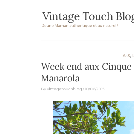
Skip
Vintage Touch Blo
to
content
Jeune Maman authentique et au naturel !
A-S
,
Week end aux Cinque 
Manarola
By
vintagetouchblog
10/06/2015