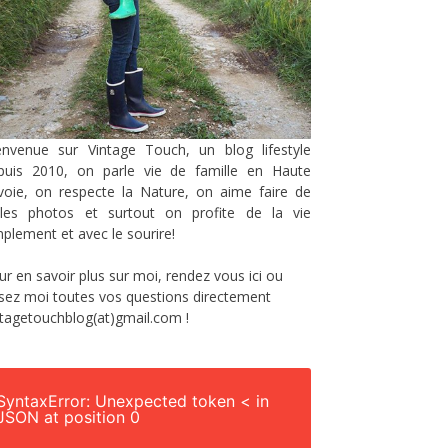
envenue sur Vintage Touch, un blog lifestyle
puis 2010, on parle vie de famille en Haute
voie, on respecte la Nature, on aime faire de
lles photos et surtout on profite de la vie
mplement et avec le sourire!
ur en savoir plus sur moi, rendez vous
ici
ou
sez moi toutes vos questions directement
ntagetouchblog(at)gmail.com !
SyntaxError: Unexpected token < in
JSON at position 0