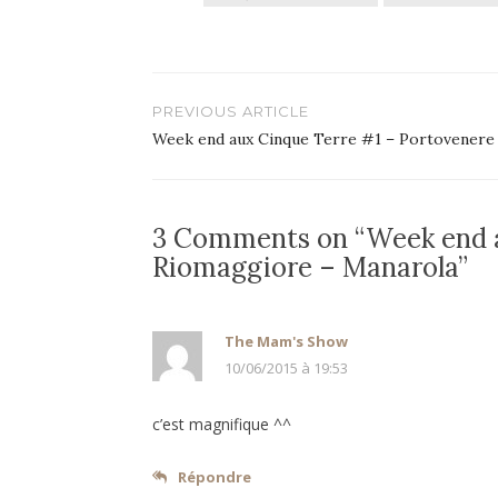
Navigation
PREVIOUS ARTICLE
de
Week end aux Cinque Terre #1 – Portovenere
l’article
3 Comments on “Week end 
Riomaggiore – Manarola”
The Mam's Show
10/06/2015 à 19:53
c’est magnifique ^^
Répondre