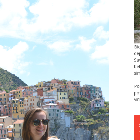
Bi
de
Sa
be
si
Po
po
vi