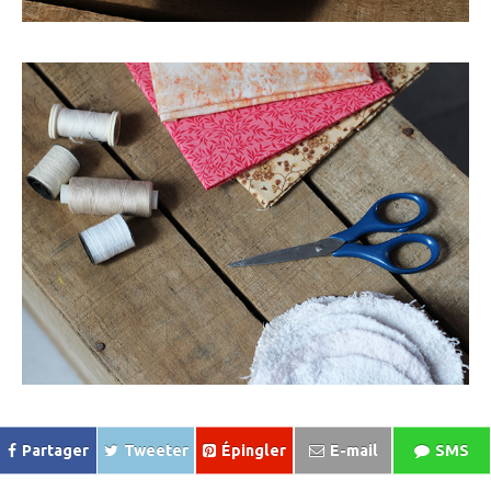
Partager
Tweeter
Épingler
E-mail
SMS