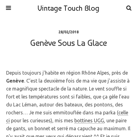
Vintage Touch Blog
28/02/2018
Genève Sous La Glace
Depuis toujours j’habite en région Rhône Alpes, près de
Genève
. C’est la deuxième fois de ma vie que j’assiste à
ce magnifique spectacle de la nature. Le vent souffle si
fort et les températures sont si faibles, que ça gèle l’eau
du Lac Léman, autour des bateaux, des pontons, des
rochers… Je me suis emmitouflée dans ma parka (
celle
ci
pour les curieuses), mis mes
bottines UGG
, une paire
de gants, un bonnet et serré ma capuche au maximum. Il
n’y avait que mes yeux qui dépassaient ^^ Et je suis