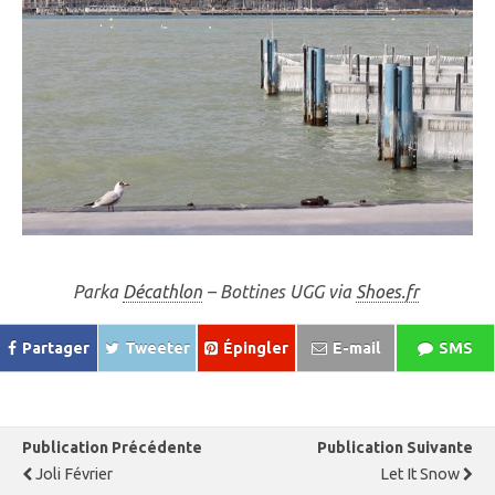
Parka
Décathlon
– Bottines UGG via
Shoes.fr
Partager
Tweeter
Épingler
E-mail
SMS
Publication Précédente
Publication Suivante
Joli Février
Let It Snow