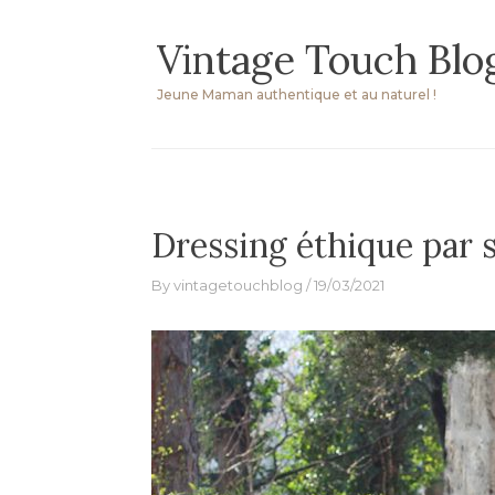
Skip
Vintage Touch Blo
to
content
Jeune Maman authentique et au naturel !
Dressing éthique par s
By
vintagetouchblog
19/03/2021