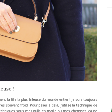
euse !
t la fille la plus frileuse du monde entier ! Je sors toujours
très souvent froid. Pour palier à cela, j’utilise la technique de
echniques sous mes pulls en maille ou mes chemises. ça ne