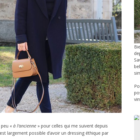
Bi
de
Sa
be
si
Po
po
vi
n peu «
à l’ancienne
» pour celles qui me suivent depuis
est largement possible d’avoir un dressing éthique par