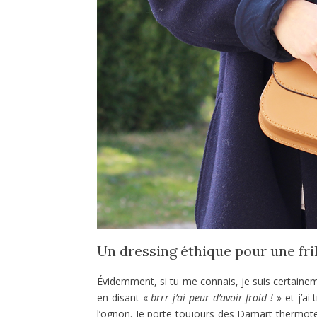
Un dressing éthique pour une fril
Évidemment, si tu me connais, je suis certainemen
en disant «
brrr j’ai peur d’avoir froid !
» et j’ai 
l’ognon. Je porte toujours des Damart thermot