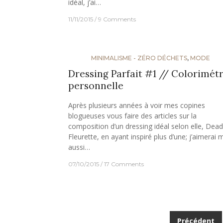
idéal, j’ai…
11/11/2015
9 Comments
MINIMALISME - ZÉRO DÉCHETS
,
MODE
Dressing Parfait #1 // Colorimétr
personnelle
Après plusieurs années à voir mes copines
blogueuses vous faire des articles sur la
composition d’un dressing idéal selon elle, Dead
Fleurette, en ayant inspiré plus d’une; j’aimerai 
aussi…
07/10/2015
17 Comments
Navigation
Précédent