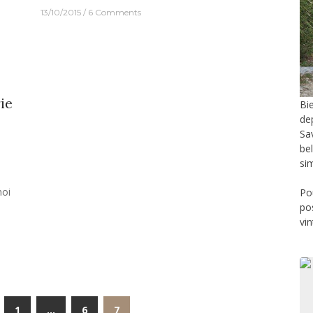
13/10/2015
6 Comments
ie
Bi
de
Sa
be
si
moi
Po
po
vi
1
…
6
7