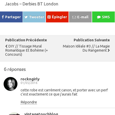
Jacobs – Derbies BT London
Partager
Tweeter
Épingler
E-mail
SMS
Publication Précédente
Publication Suivante
DIY // Tissage Mural
Maison Idéale #3 // La Magie
Romantique Et Bohème (+
Du Rangement
Concours)
6 réponses
rockngirly
01/05/2016
cette robe est carrément canon, et porter avec un perf
c’est exactement ce que j’aurais fait
Répondre
vintagetouchblog