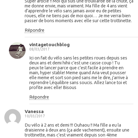
Super article !! Moi qui suis une trouillarde de la chute, ça
me donne envie, mais vraiment. Ma fille de 4 ans vient
d’apprendre le vélo sans jamais avoir eu de petites
roues, elle ne tiens pas de moi quoi… Je me verrai bien
passer de bons moments avec elle sur cette trottinette.
Répondre
vintagetouchblog
08/03/2017
Ici on fait du vélo sans les petites roues depuis ses
deux ans et demi hihii c’est une casse coup ! Tu
peux te lancer parce que c’est facile à prendre en
main, hyper stable! Meme quand Aria veut pousser
elle meme et sort son pied sans me le dire, j’arrive à
reprendre l,équilibre sans soucis. Allez lance toi et
profite avec elle! Bisous
Répondre
Vanessa
10/03/2017
Du vélo à 2 ans et demi !!! Ouhaou !! Ma fille a eu la
draisienne à deux ans (ça aide vachement), ensuite une
trottinette, mais c’est vraiment depuis son 4ème