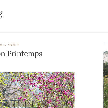
g
A-S
,
MODE
on Printemps