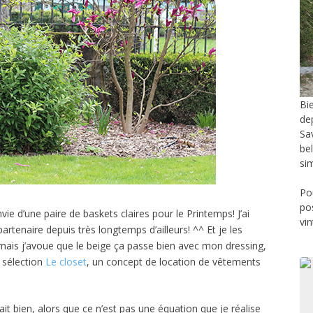
Bi
de
Sa
be
si
Po
po
envie d’une paire de baskets claires pour le Printemps! J’ai
vi
artenaire depuis très longtemps d’ailleurs! ^^ Et je les
 mais j’avoue que le beige ça passe bien avec mon dressing,
 sélection
Le closet
, un concept de location de vêtements
t bien, alors que ce n’est pas une équation que je réalise