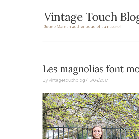
Skip
Vintage Touch Blo
to
content
Jeune Maman authentique et au naturel !
Les magnolias font m
By
vintagetouchblog
16/04/2017