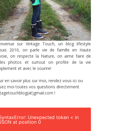
envenue sur Vintage Touch, un blog lifestyle
puis 2010, on parle vie de famille en Haute
voie, on respecte la Nature, on aime faire de
lles photos et surtout on profite de la vie
mplement et avec le sourire!
ur en savoir plus sur moi, rendez vous
ici
ou
sez moi toutes vos questions directement
ntagetouchblog(at)gmail.com !
SyntaxError: Unexpected token < in
JSON at position 0