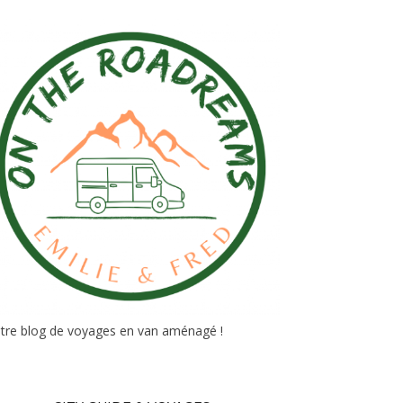
tre blog de voyages en van aménagé !