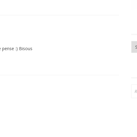
Ar
je pense :) Bisous
Re