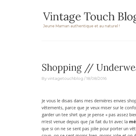
Skip
Vintage Touch Blo
to
content
Jeune Maman authentique et au naturel !
Shopping // Underwe
By
vintagetouchblog
18/08/2016
Je vous le disais dans mes dernières envies shop
vêtements, parce que je veux miser sur le confo
garder un tee shirt que je pense « pas assez bien
m’est venue depuis que j’ai fait du tri avec la
mé
que si on ne se sent pas jolie pour porter un vêt
coup, on se sent moins bien, moins jolie et on d