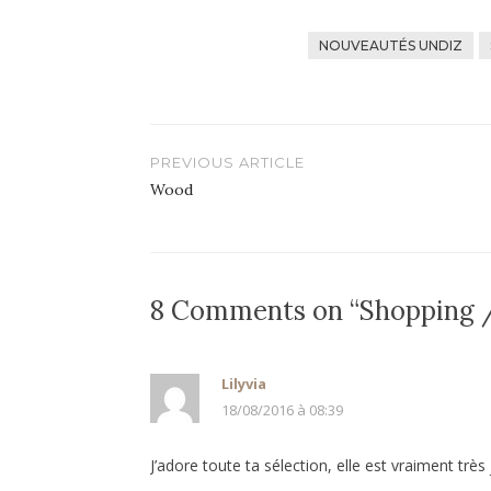
NOUVEAUTÉS UNDIZ
Navigation
PREVIOUS ARTICLE
de
Wood
l’article
8 Comments on “Shopping 
Lilyvia
18/08/2016 à 08:39
J’adore toute ta sélection, elle est vraiment très