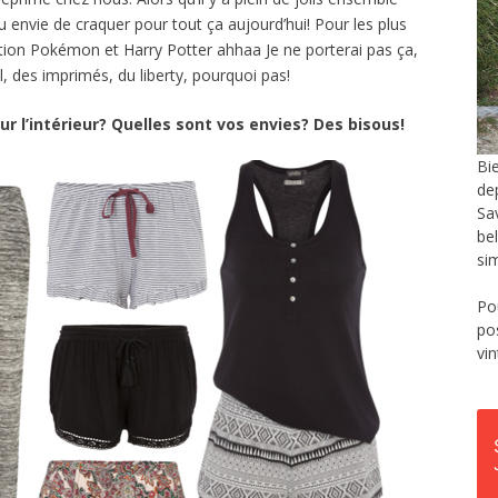
u envie de craquer pour tout ça aujourd’hui! Pour les plus
ction Pokémon et Harry Potter ahhaa Je ne porterai pas ça,
l, des imprimés, du liberty, pourquoi pas!
 l’intérieur? Quelles sont vos envies? Des bisous!
Bi
de
Sa
be
si
Po
po
vi