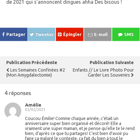
de 2021 qui s’annoncent dingues ahha Des bisous !
Partager
Tweeter
Épingler
E-mail
SMS
Publication Précédente
Publication Suivante
Les Semaines Confinées #2
Enfants // Le Livre Photo Pour
(Mon Amygdalectomie)
Garder Les Souvenirs
4 réponses
Amélie
02/02/2021
Coucou Émilie! Comme chaque année, c’était un
anniversaire super bien organisé et décoré! Elle a
vraiment une super maman, et je pense qu’elle te le rend
bien, d’après ce que tu partages! C’est bien d’avoir pu
faire ça malgré le contexte, ça fait du bien à tout le